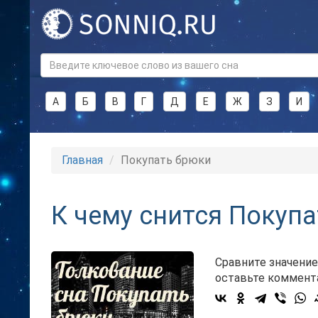
А
Б
В
Г
Д
Е
Ж
З
И
Главная
Покупать брюки
К чему снится Покуп
Сравните значение
оставьте коммент