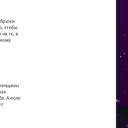
о брюки
о, чтобы
на то, в
 кому
я женщины
век
е. А если
ет