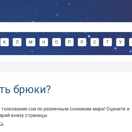
К
Л
М
Н
О
П
Р
С
Т
У
ать брюки?
 толкования сна по различным сонникам мира! Оцените и
арий внизу страницы.