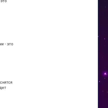
 это
и - это
 снятся
удет