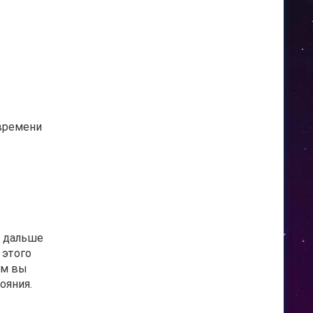
 времени
я дальше
 этого
ом вы
ояния.