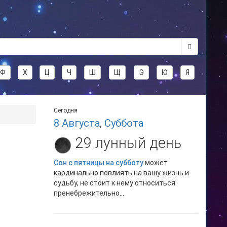
Ф
Х
Ц
Ч
Ш
Щ
Э
Ю
Я
Сегодня
8 Августа
,
Суббота
29 лунный день
Сон с пятницы на субботу
может
кардинально повлиять на вашу жизнь и
судьбу, не стоит к нему относиться
пренебрежительно...