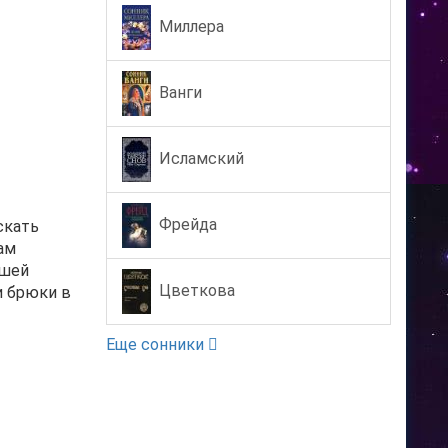
Миллера
Ванги
Исламский
Фрейда
скать
ам
ошей
Цветкова
и брюки в
Еще сонники