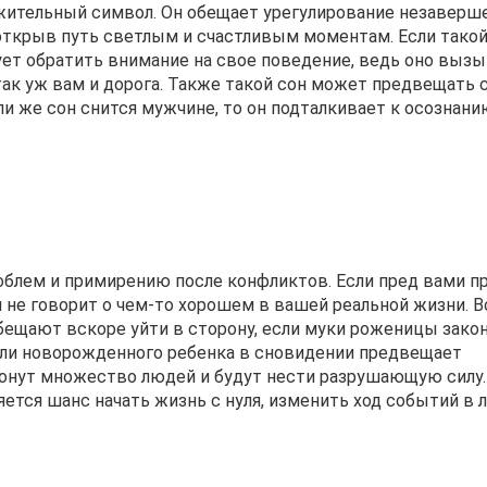
ожительный символ. Он обещает урегулирование незавер
 открыв путь светлым и счастливым моментам. Если такой
ует обратить внимание на свое поведение, ведь оно вызы
ак уж вам и дорога. Также такой сон может предвещать
ли же сон снится мужчине, то он подталкивает к осознани
роблем и примирению после конфликтов. Если пред вами п
он не говорит о чем-то хорошем в вашей реальной жизни. 
бещают вскоре уйти в сторону, если муки роженицы зако
ли новорожденного ребенка в сновидении предвещает
ронут множество людей и будут нести разрушающую силу.
ется шанс начать жизнь с нуля, изменить ход событий в