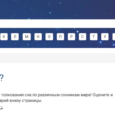
К
Л
М
Н
О
П
Р
С
Т
У
?
 толкования сна по различным сонникам мира! Оцените и
арий внизу страницы.