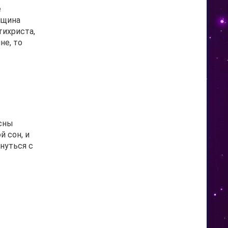
е
нщина
тихриста,
не, то
 сны
 сон, и
нуться с