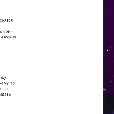
 снятся
о сон –
ти нужно
чку,
 чему-то
ся, а
жидать