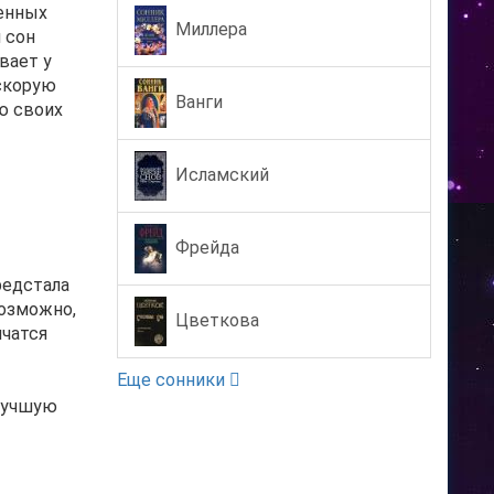
шенных
Миллера
 сон
вает у
 скорую
Ванги
ю своих
Исламский
Фрейда
редстала
Возможно,
Цветкова
нчатся
Еще сонники
 лучшую