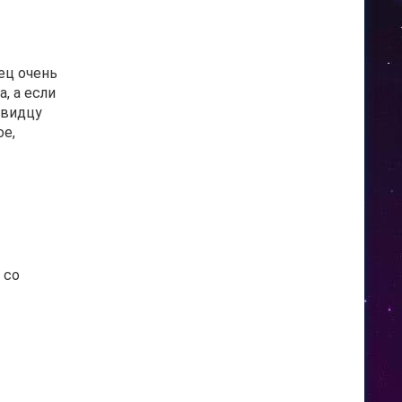
ец очень
, а если
овидцу
ое,
 со