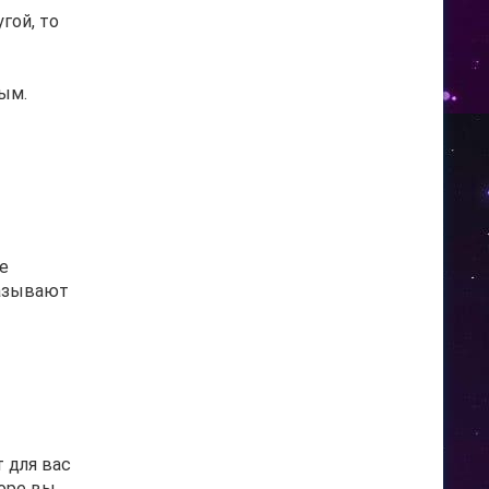
гой, то
ым.
е
казывают
 для вас
коре вы