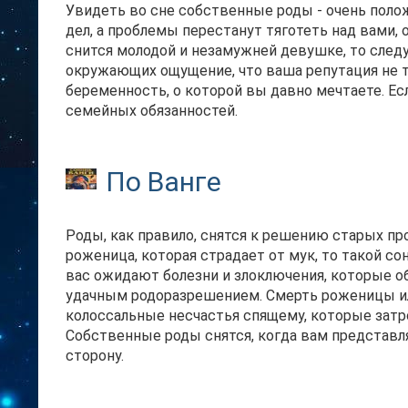
Увидеть во сне собственные роды - очень пол
дел, а проблемы перестанут тяготеть над вами,
снится молодой и незамужней девушке, то след
окружающих ощущение, что ваша репутация не т
беременность, о которой вы давно мечтаете. Ес
семейных обязанностей.
По Ванге
Роды, как правило, снятся к решению старых п
роженица, которая страдает от мук, то такой с
вас ожидают болезни и злоключения, которые о
удачным родоразрешением. Смерть роженицы и
колоссальные несчастья спящему, которые зат
Собственные роды снятся, когда вам представля
сторону.