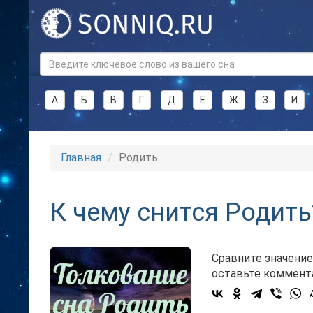
А
Б
В
Г
Д
Е
Ж
З
И
Главная
Родить
К чему снится Родить
Сравните значение
оставьте коммент