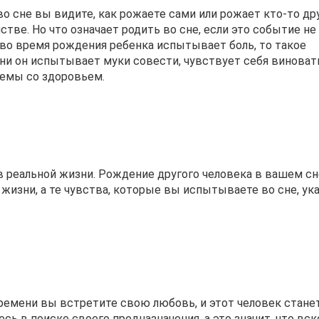
во сне вы видите, как рожаете сами или рожает кто-то дру
тве. Но что означает родить во сне, если это событие не
во время рождения ребенка испытывает боль, то такое
зни он испытывает муки совести, чувствует себя виноват
емы со здоровьем.
в реальной жизни. Рождение другого человека в вашем сн
в жизни, а те чувства, которые вы испытываете во сне, у
времени вы встретите свою любовь, и этот человек станет
есь в поиске своего предназначения, а это значит, что вс