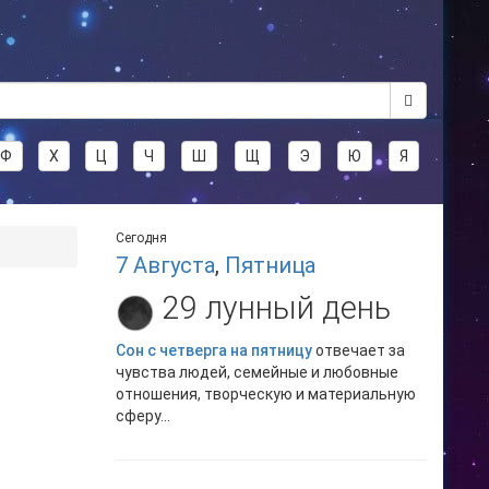
Ф
Х
Ц
Ч
Ш
Щ
Э
Ю
Я
Сегодня
7 Августа
,
Пятница
29 лунный день
Сон с четверга на пятницу
отвечает за
чувства людей, семейные и любовные
отношения, творческую и материальную
сферу...