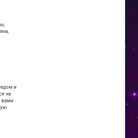
ы,
лем,
рядом и
ся на
 вами.
ную