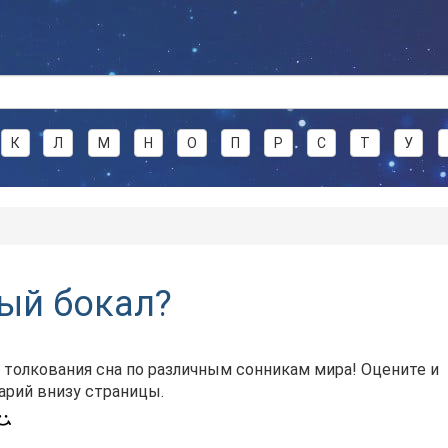
К
Л
М
Н
О
П
Р
С
Т
У
тый бокал?
 толкования сна по различным сонникам мира! Оцените и
арий внизу страницы.