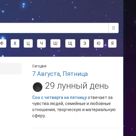
Ф
Х
Ц
Ч
Ш
Щ
Э
Ю
Я
Сегодня
7 Августа
,
Пятница
29 лунный день
Сон с четверга на пятницу
отвечает за
чувства людей, семейные и любовные
отношения, творческую и материальную
сферу...