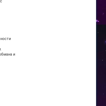
 с
ьности
.
обмана и