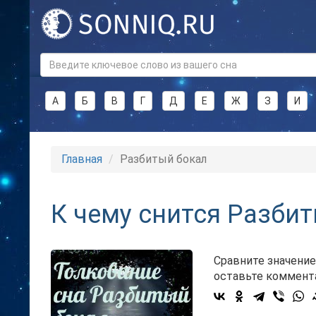
А
Б
В
Г
Д
Е
Ж
З
И
Главная
Разбитый бокал
К чему снится Разби
Сравните значение
оставьте коммент