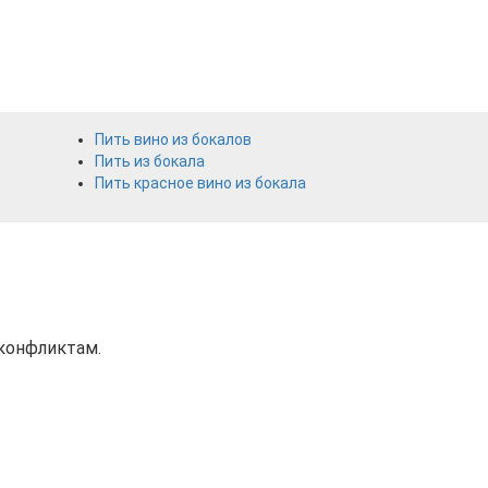
Пить вино из бокалов
Пить из бокала
Пить красное вино из бокала
 конфликтам.