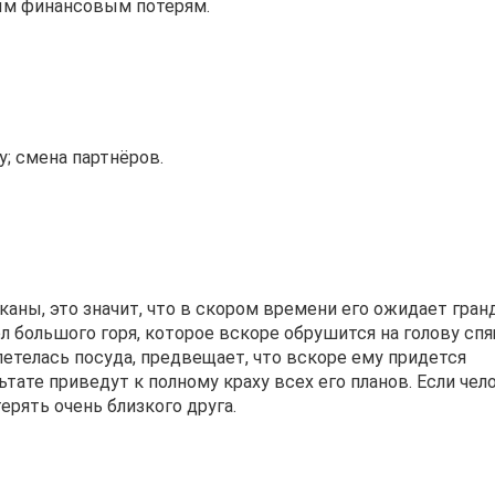
ным финансовым потерям.
у; смена партнёров.
каны, это значит, что в скором времени его ожидает гра
л большого горя, которое вскоре обрушится на голову сп
злетелась посуда, предвещает, что вскоре ему придется
тате приведут к полному краху всех его планов. Если чел
ерять очень близкого друга.