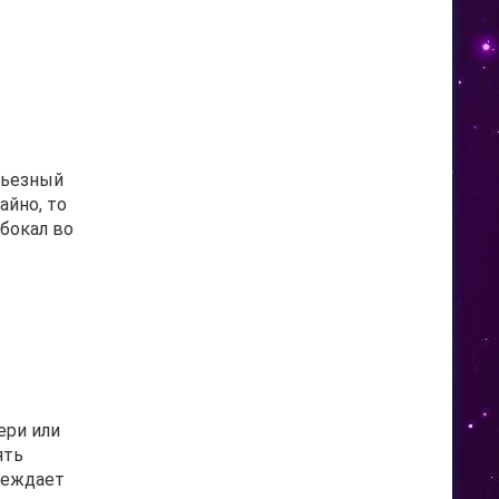
рьезный
айно, то
 бокал во
ери или
ять
реждает