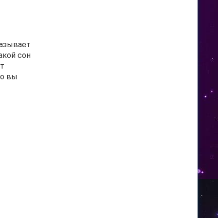
казывает
акой сон
ет
то вы