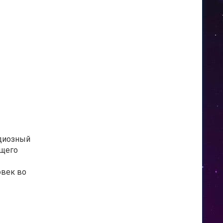
ндиозный
ящего
овек во