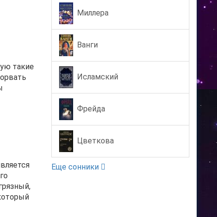
Миллера
Ванги
тую такие
Исламский
зорвать
ы
Фрейда
Цветкова
является
Еще сонники
го
грязный,
 который