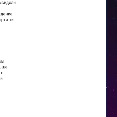
 увидели
идение
ортятся.
 вы
ньше
то
ый