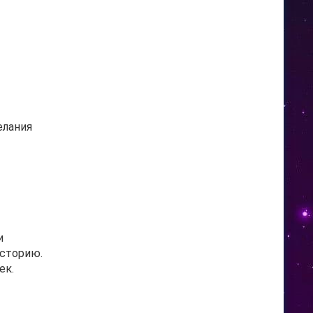
елания
и
историю.
ек.