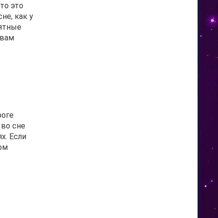
то это
не, как у
иятные
 вам
роге
 во сне
х. Если
ом