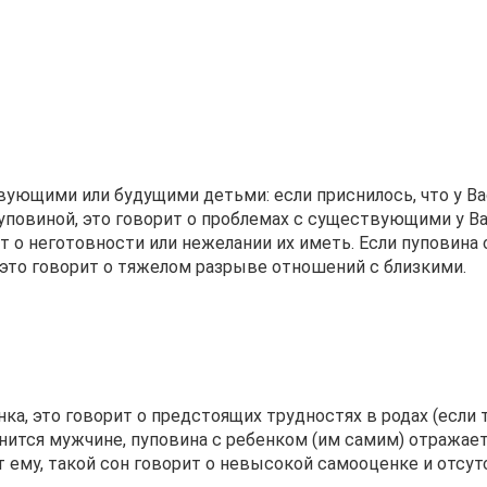
вующими или будущими детьми: если приснилось, что у Ва
пуповиной, это говорит о проблемах с существующими у В
ит о неготовности или нежелании их иметь. Если пуповина 
о это говорит о тяжелом разрыве отношений с близкими.
ка, это говорит о предстоящих трудностях в родах (если 
снится мужчине, пуповина с ребенком (им самим) отражает
 ему, такой сон говорит о невысокой самооценке и отсу