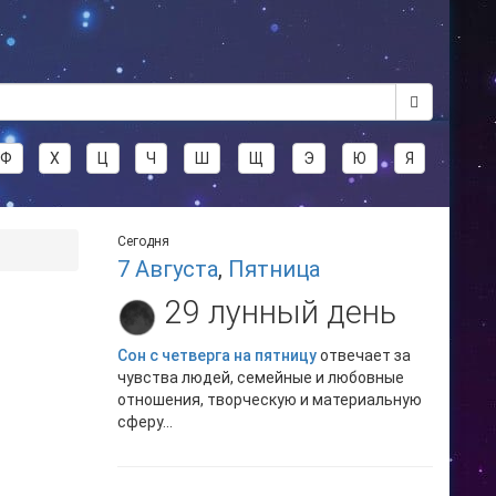
Ф
Х
Ц
Ч
Ш
Щ
Э
Ю
Я
Сегодня
7 Августа
,
Пятница
29 лунный день
Сон с четверга на пятницу
отвечает за
чувства людей, семейные и любовные
отношения, творческую и материальную
сферу...