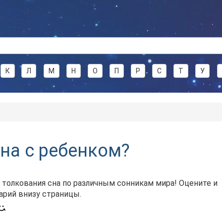
К
Л
М
Н
О
П
Р
С
Т
У
на с ребенком?
 толкования сна по различным сонникам мира! Оцените и
арий внизу страницы.