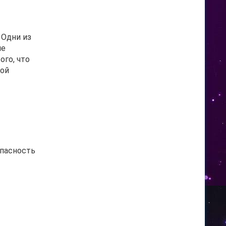
 Одни из
ие
ого, что
ной
опасность