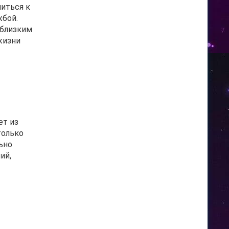
ниться к
жбой.
 близким
жизни
ет из
только
ьно
ий,