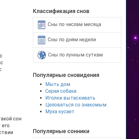
Классификация снов
Сны по числам месяца
Сны по дням недели
Сны по лунным суткам
с
ас
с
Популярные сновидения
Мыть дом
Серая собака
Иголки вытаскивать
Целоваться со знакомым
Муха кусает
такой сон
 его
Популярные сонники
тствии