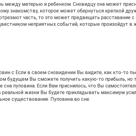
язь между матерью и ребенком. Сновидцу она может прис
ому знакомству, которое может обернуться крепкой дру
 отрезают часть, то это может предвещать расставание с
двестником неприятных событий, которые произойдут в 
овин с Если в своем сновидении Вы видите, как кто-то пь
ором будущем Вы сможете получить какую-то прибыль, но 
 сна пуповина. Если Вам приснилось, что Вы самостоятел
в реальной жизни Вы будете прикладывать максимум усил
ьное существование. Пуповина во сне.