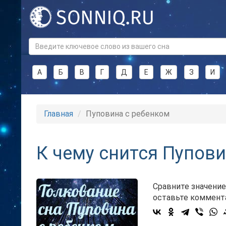
А
Б
В
Г
Д
Е
Ж
З
И
Главная
Пуповина с ребенком
К чему снится Пупови
Сравните значение
оставьте коммент