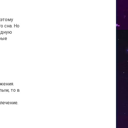
оэтому
о сна. Но
рудную
орые
жения.
пым, то в
т
лечение.