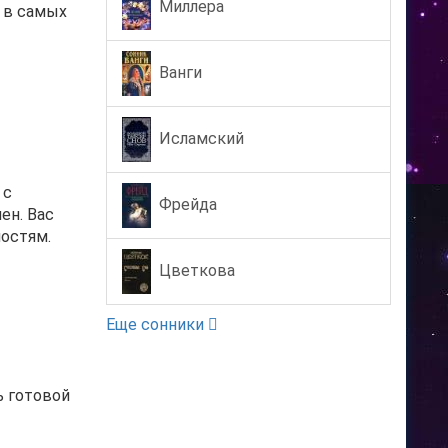
Миллера
 в самых
Ванги
Исламский
 с
Фрейда
ен. Вас
ностям.
Цветкова
Еще сонники
ь готовой