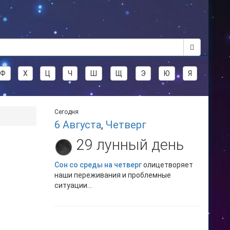
Ф
Х
Ц
Ч
Ш
Щ
Э
Ю
Я
Сегодня
6 Августа
,
Четверг
29 лунный день
Сон со среды на четверг
олицетворяет
наши переживания и проблемные
ситуации...