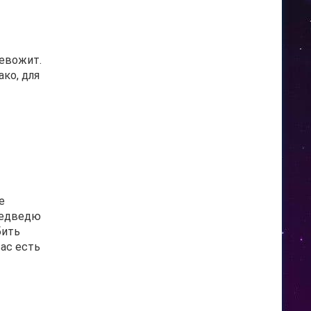
ревожит.
ко, для
е
медведю
бить
вас есть