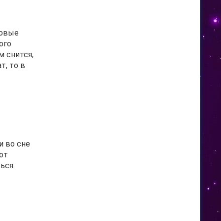
новые
ого
м снится,
т, то в
и во сне
от
ться