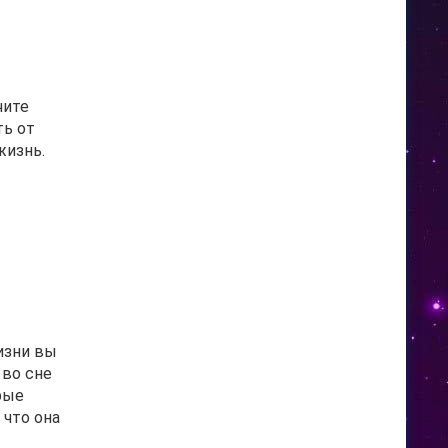
чите
ть от
жизнь.
жизни вы
 во сне
рые
 что она