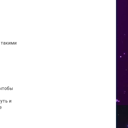
 такими
 чтобы
уть и
е