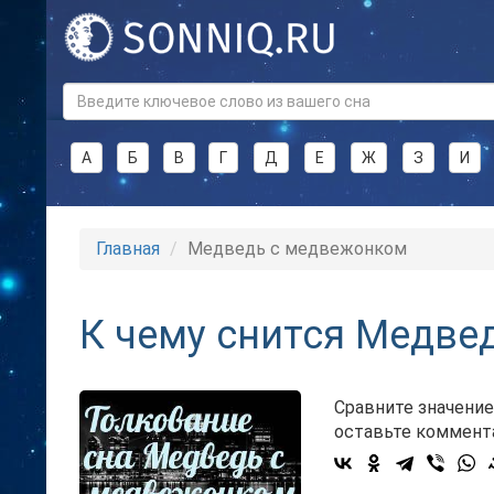
А
Б
В
Г
Д
Е
Ж
З
И
Главная
Медведь с медвежонком
К чему снится Медве
Сравните значение
оставьте коммент