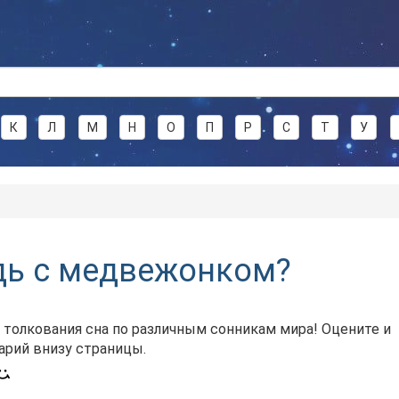
К
Л
М
Н
О
П
Р
С
Т
У
дь с медвежонком?
 толкования сна по различным сонникам мира! Оцените и
арий внизу страницы.