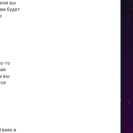
мени вы
Вам будет
е
то-то
ния
м вы
тся
твиях и