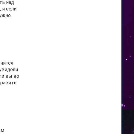
ть над
 и если
нужно
снится
 увидели
ли вы во
править
ам