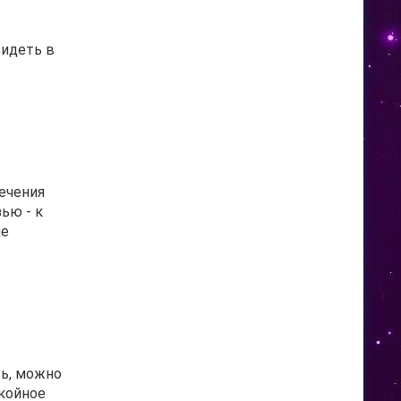
видеть в
лечения
ью - к
не
зь, можно
окойное