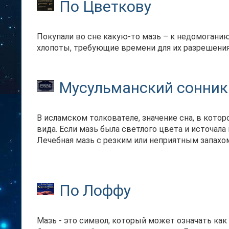
По Цветкову
Покупали во сне какую-то мазь – к недомоганию
хлопоты, требующие времени для их разрешения
Мусульманский сонник
В исламском толкователе, значение сна, в кото
вида. Если мазь была светлого цвета и источал
Лечебная мазь с резким или неприятным запахо
По Лоффу
Мазь - это символ, который может означать как б