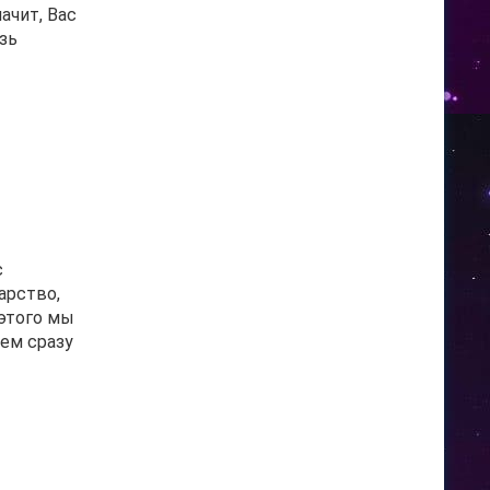
ачит, Вас
зь
с
арство,
 этого мы
ем сразу