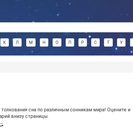
К
Л
М
Н
О
П
Р
С
Т
У
 толкования сна по различным сонникам мира! Оцените и
арий внизу страницы.