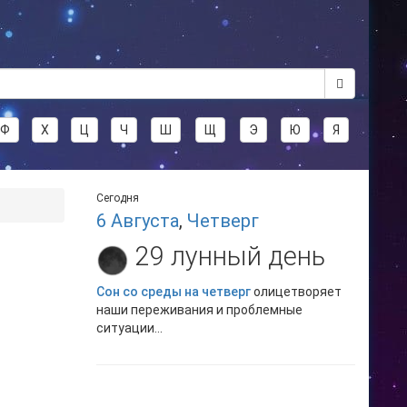
Ф
Х
Ц
Ч
Ш
Щ
Э
Ю
Я
Сегодня
6 Августа
,
Четверг
29 лунный день
Сон со среды на четверг
олицетворяет
наши переживания и проблемные
ситуации...