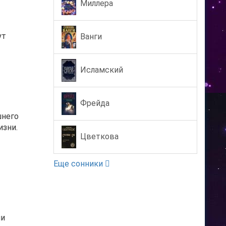
Миллера
ут
Ванги
Исламский
Фрейда
шнего
изни.
Цветкова
Еще сонники
ни