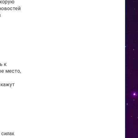
скорую
 новостей
и
ь к
ое место,
ы
окажут
 силах.