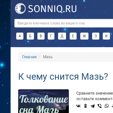
А
Б
В
Г
Д
Е
Ж
З
И
Главная
Мазь
К чему снится Мазь?
Сравните значение
оставьте коммент