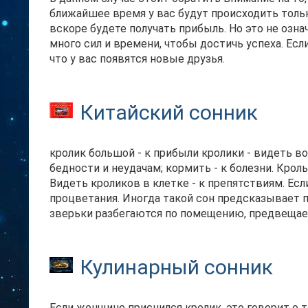
ближайшее время у вас будут происходить только
вскоре будете получать прибыль. Но это не озна
много сил и времени, чтобы достичь успеха. Есл
что у вас появятся новые друзья.
Китайский сонник
кролик большой - к прибыли кролики - видеть во 
бедности и неудачам; кормить - к болезни. Крол
Видеть кроликов в клетке - к препятствиям. Если
процветания. Иногда такой сон предсказывает п
зверьки разбегаются по помещению, предвещает
Кулинарный сонник
Если женщине приснился кролик, это говорит о то