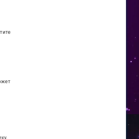
отите
может
ху,