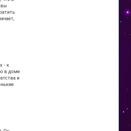
 вы
тратить
начает,
 - к
ю в доме.
гатства и
енькие
. Он