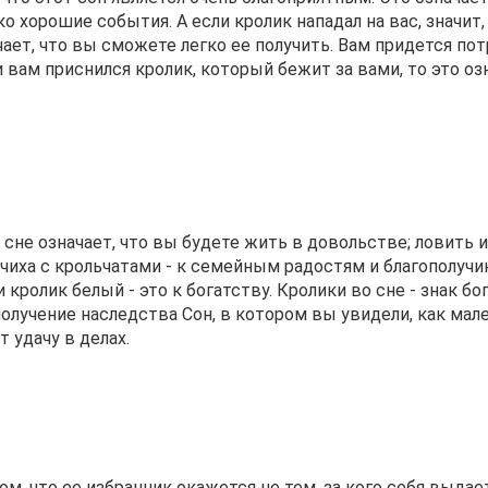
 хорошие события. А если кролик нападал на вас, значит,
чает, что вы сможете легко ее получить. Вам придется по
и вам приснился кролик, который бежит за вами, то это оз
сне означает, что вы будете жить в довольстве; ловить их
ьчиха с крольчатами - к семейным радостям и благополучи
 кролик белый - это к богатству. Кролики во сне - знак бо
олучение наследства Сон, в котором вы увидели, как мал
 удачу в делах.
м, что ее избранник окажется не тем, за кого себя выдает