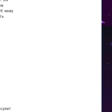
на
 К чему
ть
 сулит