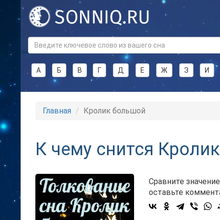
А
Б
В
Г
Д
Е
Ж
З
И
Главная
Кролик большой
К чему снится Кроли
Сравните значение
оставьте коммент