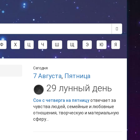
Ф
Х
Ц
Ч
Ш
Щ
Э
Ю
Я
Сегодня
7 Августа
,
Пятница
29 лунный день
Сон с четверга на пятницу
отвечает за
чувства людей, семейные и любовные
отношения, творческую и материальную
сферу...