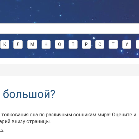
К
Л
М
Н
О
П
Р
С
Т
У
к большой?
 толкования сна по различным сонникам мира! Оцените и
арий внизу страницы.