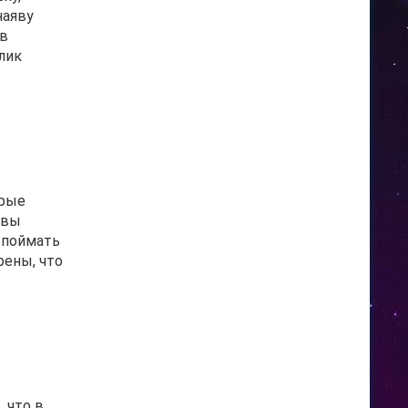
наяву
 в
лик
орые
 вы
 поймать
рены, что
 что в