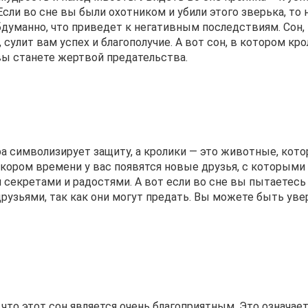
сли во сне вы были охотником и убили этого зверька, то 
думанно, что приведет к негативным последствиям. Сон,
сулит вам успех и благополучие. А вот сон, в котором кро
 вы станете жертвой предательства.
а символизирует защиту, а кролики — это животные, кот
скором времени у вас появятся новые друзья, с которыми
 секретами и радостями. А вот если во сне вы пытаетесь
рузьями, так как они могут предать. Вы можете быть уве
что этот сон является очень благоприятным. Это означает,