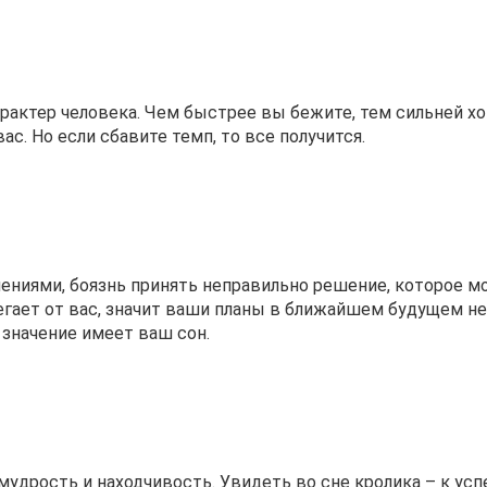
актер человека. Чем быстрее вы бежите, тем сильней х
ас. Но если сбавите темп, то все получится.
нениями, боязнь принять неправильно решение, которое 
егает от вас, значит ваши планы в ближайшем будущем не
 значение имеет ваш сон.
удрость и находчивость. Увидеть во сне кролика – к успе