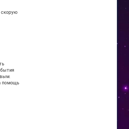
т скорую
ть
события
ивым.
а помощь