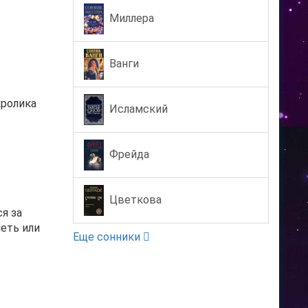
Миллера
Ванги
кролика
Исламский
Фрейда
Цветкова
я за
еть или
Еще сонники